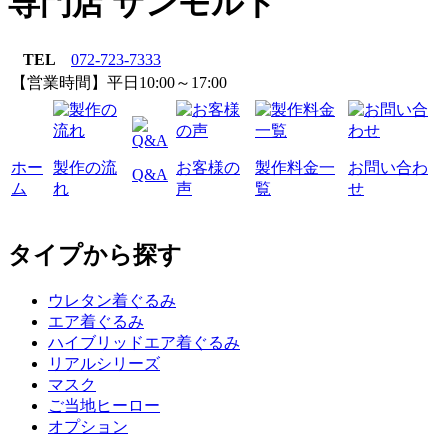
専門店 サンモルド
TEL
072-723-7333
【営業時間】平日10:00～17:00
ホー
製作の流
お客様の
製作料金一
お問い合わ
Q&A
ム
れ
声
覧
せ
タイプから探す
ウレタン着ぐるみ
エア着ぐるみ
ハイブリッドエア着ぐるみ
リアルシリーズ
マスク
ご当地ヒーロー
オプション