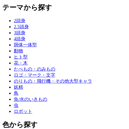
テーマから探す
2頭身
2.5頭身
3頭身
4頭身
胴体一体型
動物
ヒト型
花・木
たべもの・のみもの
ロゴ・マーク・文字
のりもの・飛行機・その他大型キャラ
妖精
鳥
魚/水のいきもの
虫
ロボット
色から探す