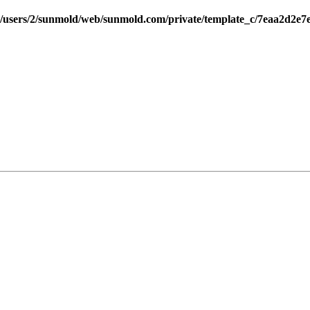
/users/2/sunmold/web/sunmold.com/private/template_c/7eaa2d2e7e