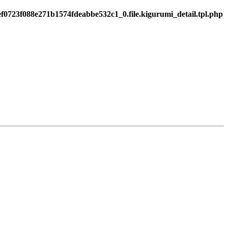
f0723f088e271b1574fdeabbe532c1_0.file.kigurumi_detail.tpl.php