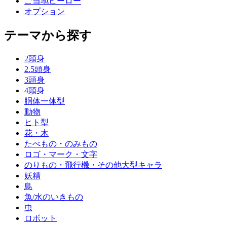
ご当地ヒーロー
オプション
テーマから探す
2頭身
2.5頭身
3頭身
4頭身
胴体一体型
動物
ヒト型
花・木
たべもの・のみもの
ロゴ・マーク・文字
のりもの・飛行機・その他大型キャラ
妖精
鳥
魚/水のいきもの
虫
ロボット