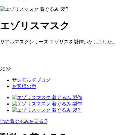
エゾリスマスク
リアルマスクシリーズ エゾリスを製作いたしました。
2022
サンモルドブログ
お客様の声
他の着ぐるみを見る ?