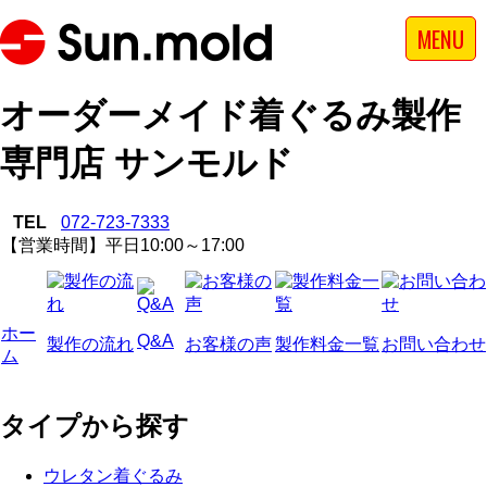
MENU
オーダーメイド着ぐるみ製作
専門店 サンモルド
TEL
072-723-7333
【営業時間】平日10:00～17:00
ホー
Q&A
製作の流れ
お客様の声
製作料金一覧
お問い合わせ
ム
タイプから探す
ウレタン着ぐるみ