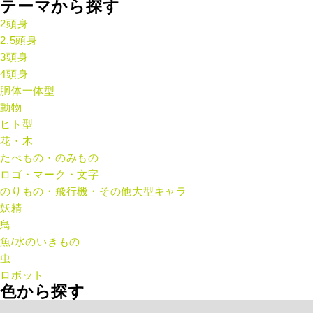
テーマから探す
2頭身
2.5頭身
3頭身
4頭身
胴体一体型
動物
ヒト型
花・木
たべもの・のみもの
ロゴ・マーク・文字
のりもの・飛行機・その他大型キャラ
妖精
鳥
魚/水のいきもの
虫
ロボット
色から探す