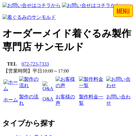
MENU
オーダーメイド着ぐるみ製作
専門店 サンモルド
TEL
072-723-7333
【営業時間】平日10:00～17:00
製作の流
お客様の
製作料金一
お問い合わ
Q&A
ホーム
れ
声
覧
せ
タイプから探す