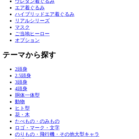
ウレタン着ぐるみ
エア着ぐるみ
ハイブリッドエア着ぐるみ
リアルシリーズ
マスク
ご当地ヒーロー
オプション
テーマから探す
2頭身
2.5頭身
3頭身
4頭身
胴体一体型
動物
ヒト型
花・木
たべもの・のみもの
ロゴ・マーク・文字
のりもの・飛行機・その他大型キャラ