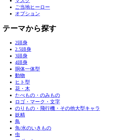
マスク
ご当地ヒーロー
オプション
テーマから探す
2頭身
2.5頭身
3頭身
4頭身
胴体一体型
動物
ヒト型
花・木
たべもの・のみもの
ロゴ・マーク・文字
のりもの・飛行機・その他大型キャラ
妖精
鳥
魚/水のいきもの
虫